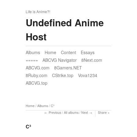
Life is Anime?!
Undefined Anime
Host
Albums
Home
Content
Essays
=====
ABCVG Navigator
8Next.com
ABCVG.com
8Gamers.NET
8Ruby.com
CStrike.top
Vova1234
ABCVG.top
Home
/
Albums
/
C³
Previous
/
All albums
/
Next
Share
C³