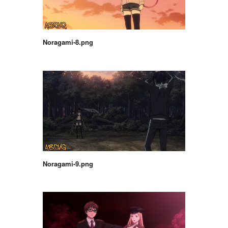
Noragami-8.png
Noragami-9.png