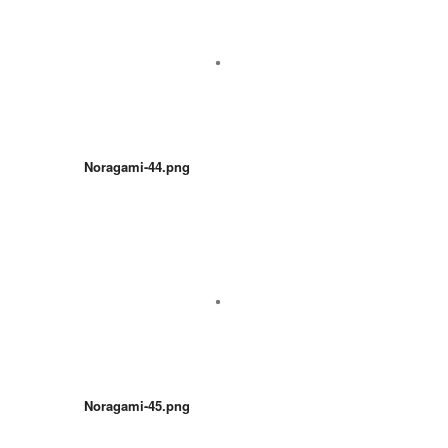
Noragami-44.png
Noragami-45.png