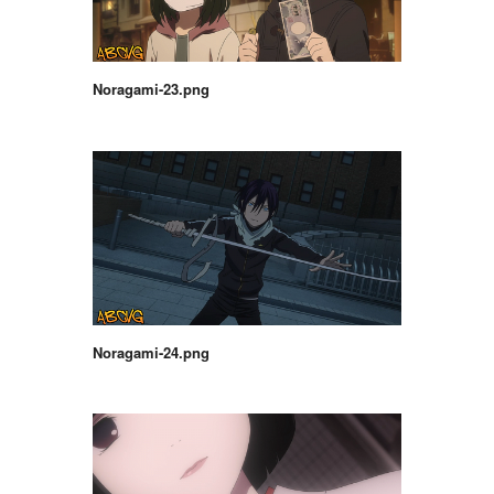
Noragami-23.png
Noragami-24.png