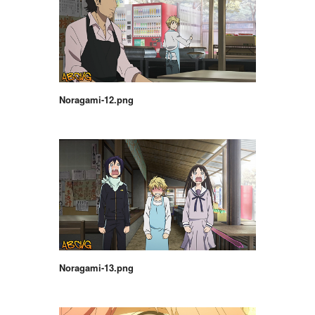
Noragami-12.png
Noragami-13.png